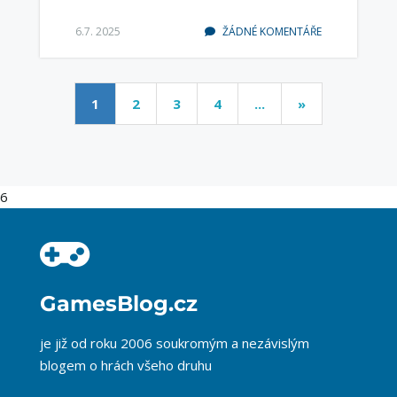
6.7. 2025
ŽÁDNÉ KOMENTÁŘE
1
2
3
4
...
»
6
GamesBlog.cz
je již od roku 2006 soukromým a nezávislým
blogem o hrách všeho druhu