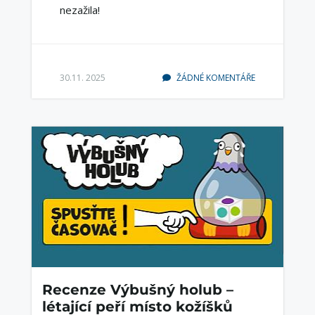
nezažila!
30.11. 2025
ŽÁDNÉ KOMENTÁŘE
Recenze Výbušný holub –
létající peří místo kožíšků