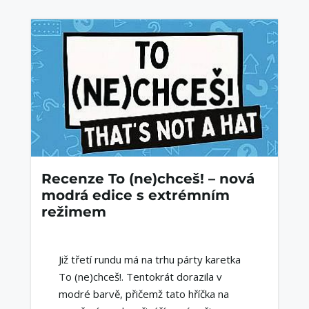
Recenze To (ne)chceš! – nová
modrá edice s extrémním
režimem
Již třetí rundu má na trhu párty karetka
To (ne)chceš!. Tentokrát dorazila v
modré barvě, přičemž tato hříčka na