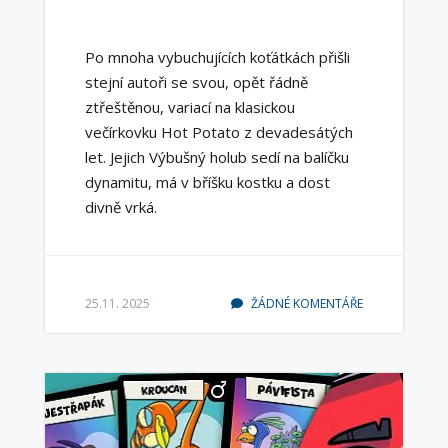
Po mnoha vybuchujících koťátkách přišli
stejní autoři se svou, opět řádně
ztřeštěnou, variací na klasickou
večírkovku Hot Potato z devadesátých
let. Jejich Výbušný holub sedí na balíčku
dynamitu, má v bříšku kostku a dost
divně vrká.
25.11. 2025
ŽÁDNÉ KOMENTÁŘE