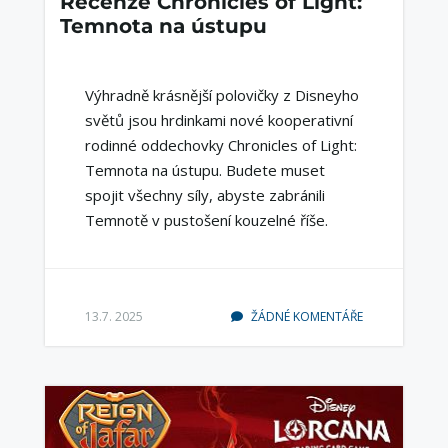
Recenze Chronicles of Light:
Temnota na ústupu
Výhradně krásnější polovičky z Disneyho
světů jsou hrdinkami nové kooperativní
rodinné oddechovky Chronicles of Light:
Temnota na ústupu. Budete muset
spojit všechny síly, abyste zabránili
Temnotě v pustošení kouzelné říše.
13.7. 2025
ŽÁDNÉ KOMENTÁŘE