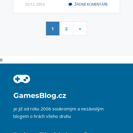
20.12. 2016
ŽÁDNÉ KOMENTÁŘE
1
2
»
6
GamesBlog.cz
je již od roku 2006 soukromým a nezávislým
blogem o hrách všeho druhu