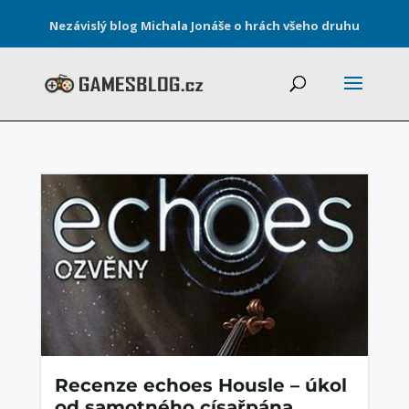
Nezávislý blog Michala Jonáše o hrách všeho druhu
Recenze echoes Housle – úkol
od samotného císařpána