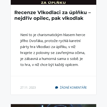
Recenze Vlkodlaci za úplňku –
nejdřív opilec, pak vlkodlak
Není to je charismatickým hlasem herce
Jiřího Dvořáka, protože rychlá karetní
párty hra Vlkodlaci za úplňku, v níž
hrajete z poloviny se zavřenýma očima,
je zábavná a humorná sama o sobě. Je
to hra, v níž chce být každý opilcem.
27.11. 2023
ŽÁDNÉ KOMENTÁŘE