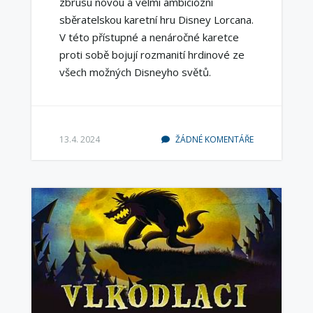
zbrusu novou a velmi ambiciózní
sběratelskou karetní hru Disney Lorcana.
V této přístupné a nenáročné karetce
proti sobě bojují rozmanití hrdinové ze
všech možných Disneyho světů.
13.4. 2024
ŽÁDNÉ KOMENTÁŘE