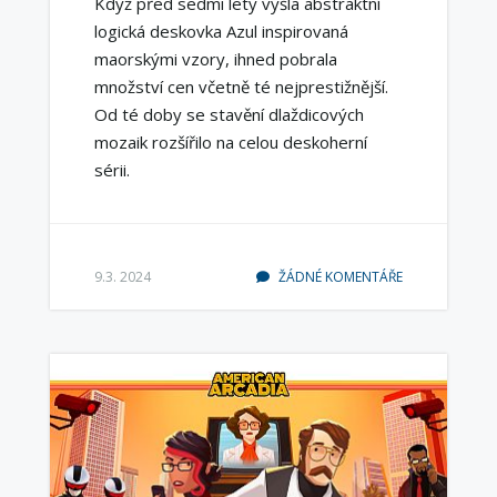
Když před sedmi lety vyšla abstraktní
logická deskovka Azul inspirovaná
maorskými vzory, ihned pobrala
množství cen včetně té nejprestižnější.
Od té doby se stavění dlaždicových
mozaik rozšířilo na celou deskoherní
sérii.
9.3. 2024
ŽÁDNÉ KOMENTÁŘE