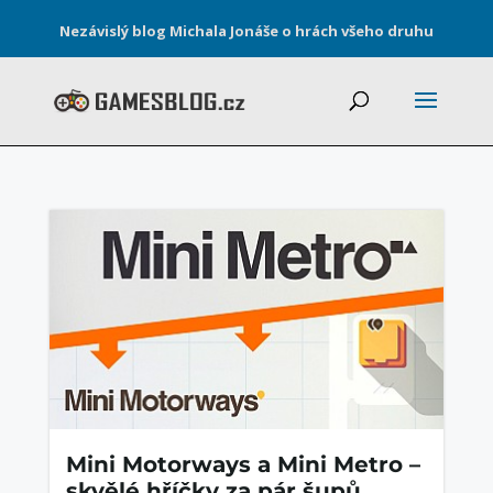
Nezávislý blog Michala Jonáše o hrách všeho druhu
Mini Motorways a Mini Metro –
skvělé hříčky za pár šupů