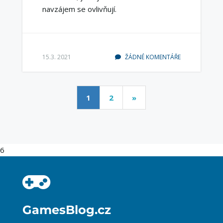
navzájem se ovlivňují.
15.3. 2021
ŽÁDNÉ KOMENTÁŘE
1
2
»
6
GamesBlog.cz