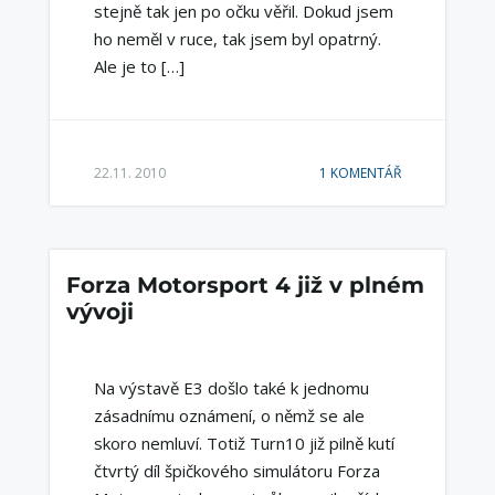
stejně tak jen po očku věřil. Dokud jsem
ho neměl v ruce, tak jsem byl opatrný.
Ale je to […]
22.11. 2010
1 KOMENTÁŘ
Forza Motorsport 4 již v plném
vývoji
Na výstavě E3 došlo také k jednomu
zásadnímu oznámení, o němž se ale
skoro nemluví. Totiž Turn10 již pilně kutí
čtvrtý díl špičkového simulátoru Forza