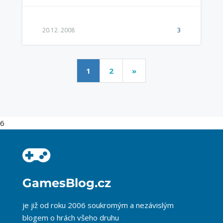
20.12. 2008
3
1
2
»
6
GamesBlog.cz
je již od roku 2006 soukromým a nezávislým
blogem o hrách všeho druhu