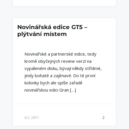
Novinářská edice GT5 –
plýtvání místem
Novinářské a partnerské edice, tedy
kromě obyčejných review verzí na
vypáleném disku, bývají někdy střídmé,
jindy bohaté a zajímavé. Do té první
kolonky bych ale spíše zařadil
novinářskou edici Gran […]
6.3. 2011
2