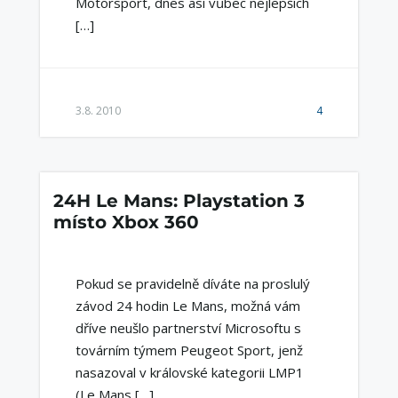
Motorsport, dnes asi vůbec nejlepších
[…]
3.8. 2010
4
24H Le Mans: Playstation 3
místo Xbox 360
Pokud se pravidelně díváte na proslulý
závod 24 hodin Le Mans, možná vám
dříve neušlo partnerství Microsoftu s
továrním týmem Peugeot Sport, jenž
nasazoval v královské kategorii LMP1
(Le Mans […]