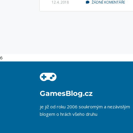
12.4. 2018
ŽÁDNÉ KOMENTÁŘE
6
GamesBlog.cz
je již od roku 2006 soukromým a nezávislým
blogem o hrách všeho druhu