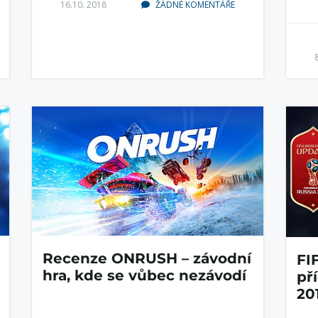
16.10. 2018
ŽÁDNÉ KOMENTÁŘE
Recenze ONRUSH – závodní
FI
hra, kde se vůbec nezávodí
př
20