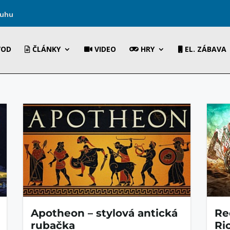
ruhu
VOD
ČLÁNKY
VIDEO
HRY
EL. ZÁBAVA
Apotheon – stylová antická
Re
rubačka
Ri