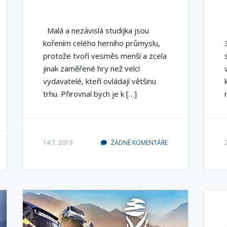
Malá a nezávislá studijka jsou
kořením celého herního průmyslu,
protože tvoří vesměs menší a zcela
jinak zaměřené hry než velcí
vydavatelé, kteří ovládají většinu
trhu. Přirovnal bych je k […]
14.7. 2019
ŽÁDNÉ KOMENTÁŘE