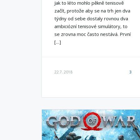
Jak to léto mohlo pěkně tenisově
začít, protože aby se na trh jen dva
týdny od sebe dostaly rovnou dva
ambiciózní tenisové simulátory, to
se zrovna moc často nestává. První
[…]
22.7. 2018
3