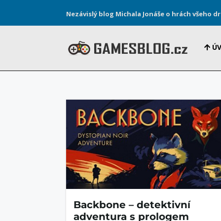
Nezávislý blog Michala Jonáše o hrách všeho d
Ú
Backbone – detektivní
adventura s prologem