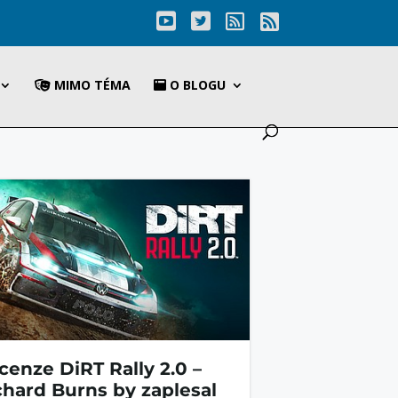
MIMO TÉMA
O BLOGU
cenze DiRT Rally 2.0 –
chard Burns by zaplesal