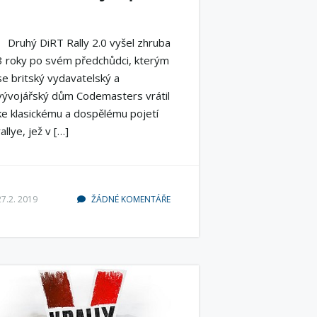
Druhý DiRT Rally 2.0 vyšel zhruba
3 roky po svém předchůdci, kterým
se britský vydavatelský a
vývojářský dům Codemasters vrátil
ke klasickému a dospělému pojetí
rallye, jež v […]
27.2. 2019
ŽÁDNÉ KOMENTÁŘE