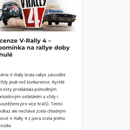
cenze V-Rally 4 –
pomínka na rallye doby
nulé
Série V-Rally brala rallye závodění
vždy jinak než konkurence. Rychlé
erzety prokládala pohodlným
arkádovým ovládáním a vždy i
soutěžemi pro více hráčů. Tento
odkaz ale nechává zcela chladným
nové V-Rally 4 z pera zcela jiného
studia.