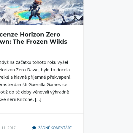
cenze Horizon Zero
wn: The Frozen Wilds
Když na začátku tohoto roku vyšel
Horizon Zero Dawn, bylo to docela
velké a hlavně příjemné překvapení.
Amsterdamští Guerrilla Games se
totiž do té doby věnovali výhradně
své sérii Killzone, […]
7.11. 2017
ŽÁDNÉ KOMENTÁŘE