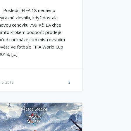
Poslední FIFA 18 nedávno
výrazně zlevnila, když dostala
novou cenovku 799 Kč. EA chce
tímto krokem podpořit prodeje
před nadcházejícím mistrovstvím
světa ve fotbale FIFA World Cup
2018, […]
1.6. 2018
3