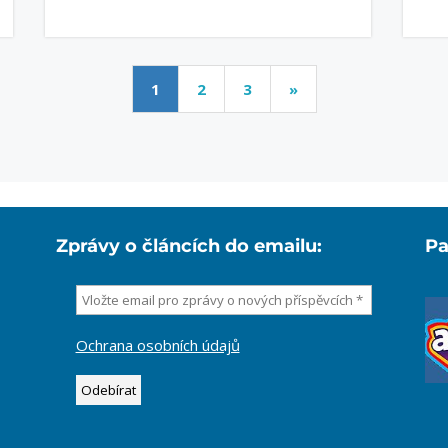
1
2
3
»
Zprávy o článcích do emailu:
Pa
Ochrana osobních údajů