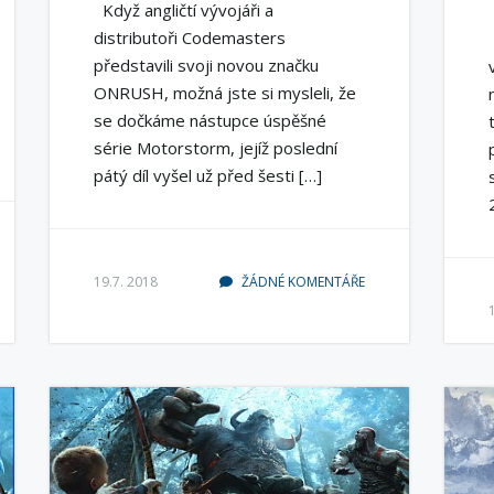
Když angličtí vývojáři a
distributoři Codemasters
představili svoji novou značku
ONRUSH, možná jste si mysleli, že
se dočkáme nástupce úspěšné
série Motorstorm, jejíž poslední
pátý díl vyšel už před šesti […]
19.7. 2018
ŽÁDNÉ KOMENTÁŘE