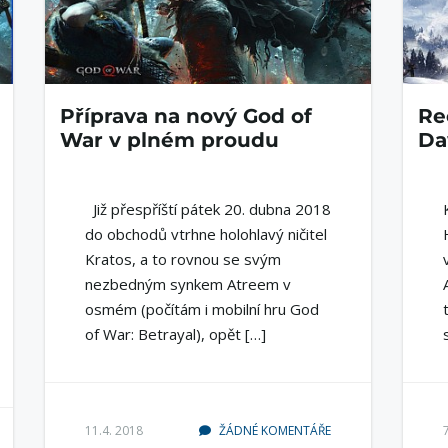
Příprava na nový God of
Re
War v plném proudu
Da
Již přespříští pátek 20. dubna 2018
do obchodů vtrhne holohlavý ničitel
Kratos, a to rovnou se svým
nezbedným synkem Atreem v
osmém (počítám i mobilní hru God
of War: Betrayal), opět […]
11.4. 2018
ŽÁDNÉ KOMENTÁŘE