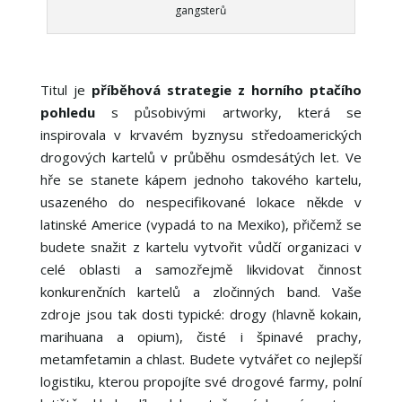
gangsterů
Titul je
příběhová strategie z horního ptačího
pohledu
s působivými artworky, která se
inspirovala v krvavém byznysu středoamerických
drogových kartelů v průběhu osmdesátých let. Ve
hře se stanete kápem jednoho takového kartelu,
usazeného do nespecifikované lokace někde v
latinské Americe (vypadá to na Mexiko), přičemž se
budete snažit z kartelu vytvořit vůdčí organizaci v
celé oblasti a samozřejmě likvidovat činnost
konkurenčních kartelů a zločinných band. Vaše
zdroje jsou tak dosti typické: drogy (hlavně kokain,
marihuana a opium), čisté i špinavé prachy,
metamfetamin a chlast. Budete vytvářet co nejlepší
logistiku, kterou propojíte své drogové farmy, polní