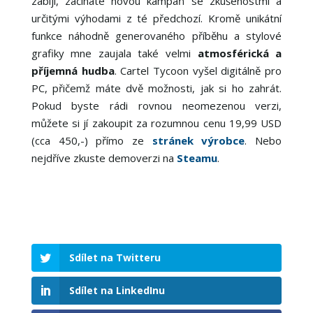
zabijí, začínáte novou kampaň se zkušenostmi a
určitými výhodami z té předchozí. Kromě unikátní
funkce náhodně generovaného příběhu a stylové
grafiky mne zaujala také velmi
atmosférická a
příjemná hudba
. Cartel Tycoon vyšel digitálně pro
PC, přičemž máte dvě možnosti, jak si ho zahrát.
Pokud byste rádi rovnou neomezenou verzi,
můžete si jí zakoupit za rozumnou cenu 19,99 USD
(cca 450,-) přímo ze
stránek výrobce
. Nebo
nejdříve zkuste demoverzi na
Steamu
.
Sdílet na Twitteru
Sdílet na LinkedInu