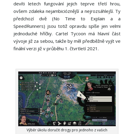
devíti letech fungování jejich teprve třetí hrou,
ovšem zdaleka nejambicióznější a nejrozsáhlejší. Ty
předchozí dvě (No Time to Explain a a
SpeedRunners) jsou totiž opravdu spíše jen velmi
jednoduché hříčky. Cartel Tycoon má hlavní část
vývoje již za sebou, takže by měl předběžně vyjít ve
finální verzi již v průběhu 1. čtvrtletí 2021.
Výběr úkolu doručit drogy pro jednoho z vašich