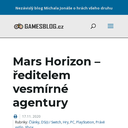
Nezávislý blog Michala Jonáše o hrách všeho druhu
Mars Horizon –
ředitelem
vesmírné
agentury
17.11. 2020
Rubriky:
Články
,
DS(i) / Switch
,
Hry
,
PC
,
PlayStation
,
Právě
vyšlo
,
Xbox