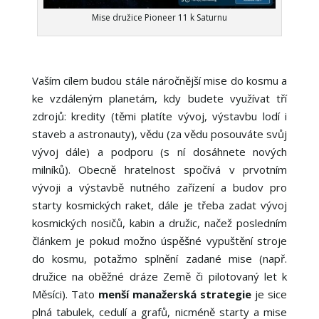
Mise družice Pioneer 11 k Saturnu
Vaším cílem budou stále náročnější mise do kosmu a
ke vzdáleným planetám, kdy budete využívat tří
zdrojů: kredity (těmi platíte vývoj, výstavbu lodí i
staveb a astronauty), vědu (za vědu posouváte svůj
vývoj dále) a podporu (s ní dosáhnete nových
milníků). Obecně hratelnost spočívá v prvotním
vývoji a výstavbě nutného zařízení a budov pro
starty kosmických raket, dále je třeba zadat vývoj
kosmických nosičů, kabin a družic, načež posledním
článkem je pokud možno úspěšné vypuštění stroje
do kosmu, potažmo splnění zadané mise (např.
družice na oběžné dráze Země či pilotovaný let k
Měsíci). Tato
menší manažerská strategie
je sice
plná tabulek, cedulí a grafů, nicméně starty a mise