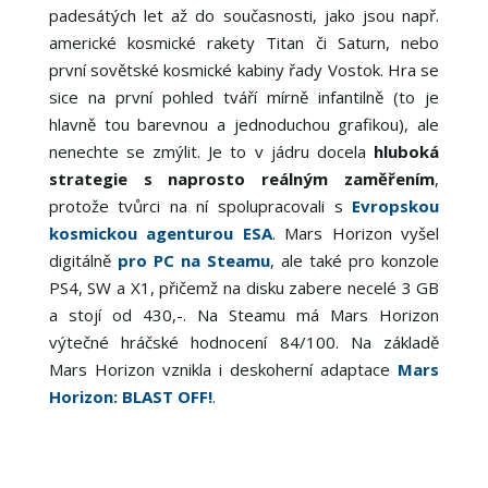
padesátých let až do současnosti, jako jsou např.
americké kosmické rakety Titan či Saturn, nebo
první sovětské kosmické kabiny řady Vostok. Hra se
sice na první pohled tváří mírně infantilně (to je
hlavně tou barevnou a jednoduchou grafikou), ale
nenechte se zmýlit. Je to v jádru docela
hluboká
strategie s naprosto reálným zaměřením
,
protože tvůrci na ní spolupracovali s
Evropskou
kosmickou agenturou ESA
. Mars Horizon vyšel
digitálně
pro PC na Steamu
, ale také pro konzole
PS4, SW a X1, přičemž na disku zabere necelé 3 GB
a stojí od 430,-. Na Steamu má Mars Horizon
výtečné hráčské hodnocení 84/100. Na základě
Mars Horizon vznikla i deskoherní adaptace
Mars
Horizon: BLAST OFF!
.