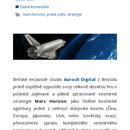
Žádné komentáře
mars horizon
,
právě vyšlo
,
strategie
Britské nezávislé studio
Auroch Digital
z Bristolu
právě úspěšně vypustilo svoji celkově devátou hru v
podobě zajímavé a pěkně zpracované vesmírné
strategie
Mars Horizon
. Jako ředitel kosmické
agentury jedné z velmocí dobývání kosmu (Čína,
Evropa, Japonsko, USA, nebo Sovětský svaz)
převezmete správu kompletního vesmírného
programu své země, přičemž budete soupeřit se