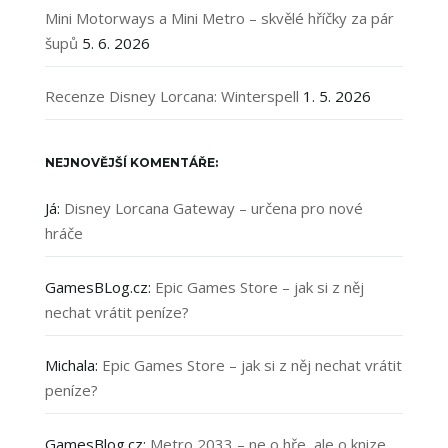
Mini Motorways a Mini Metro – skvělé hříčky za pár
šupů
5. 6. 2026
Recenze Disney Lorcana: Winterspell
1. 5. 2026
NEJNOVĚJŠÍ KOMENTÁŘE:
Já
:
Disney Lorcana Gateway – určena pro nové
hráče
GamesBLog.cz
:
Epic Games Store – jak si z něj
nechat vrátit peníze?
Michala
:
Epic Games Store – jak si z něj nechat vrátit
peníze?
GamesBlog.cz
:
Metro 2033 – ne o hře, ale o knize