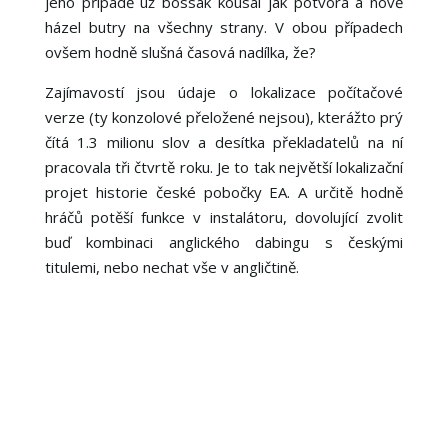
jeho případě už bossák kousal jak potvora a nově
házel butry na všechny strany. V obou případech
ovšem hodně slušná časová nadílka, že?
Zajímavostí jsou údaje o lokalizace počítačové
verze (ty konzolové přeložené nejsou), kterážto prý
čítá 1.3 milionu slov a desítka překladatelů na ní
pracovala tři čtvrtě roku. Je to tak největší lokalizační
projet historie české pobočky EA. A určitě hodně
hráčů potěší funkce v instalátoru, dovolující zvolit
buď kombinaci anglického dabingu s českými
titulemi, nebo nechat vše v angličtině.