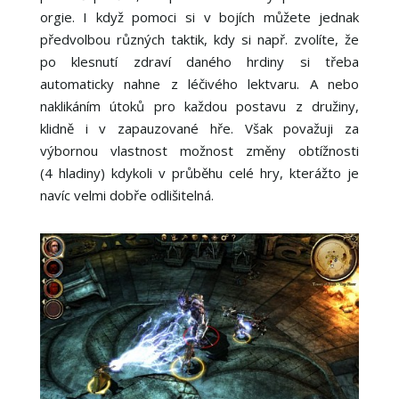
orgie. I když pomoci si v bojích můžete jednak
předvolbou různých taktik, kdy si např. zvolíte, že
po klesnutí zdraví daného hrdiny si třeba
automaticky nahne z léčivého lektvaru. A nebo
naklikáním útoků pro každou postavu z družiny,
klidně i v zapauzované hře. Však považuji za
výbornou vlastnost možnost změny obtížnosti
(4 hladiny) kdykoli v průběhu celé hry, kterážto je
navíc velmi dobře odlišitelná.