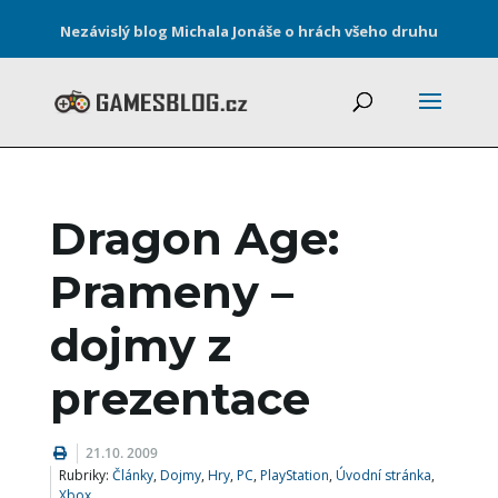
Nezávislý blog Michala Jonáše o hrách všeho druhu
Dragon Age:
Prameny –
dojmy z
prezentace
21.10. 2009
Rubriky:
Články
,
Dojmy
,
Hry
,
PC
,
PlayStation
,
Úvodní stránka
,
Xbox