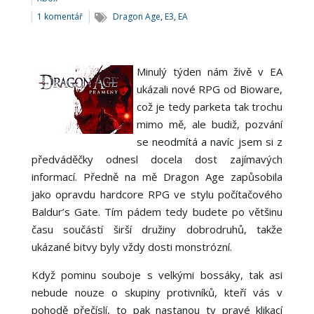
1 komentář
Dragon Age
,
E3
,
EA
Minulý týden nám živě v EA
ukázali nové RPG od Bioware,
což je tedy parketa tak trochu
mimo mě, ale budiž, pozvání
se neodmítá a navíc jsem si z
předváděčky odnesl docela dost zajímavých
informací. Předně na mě Dragon Age zapůsobila
jako opravdu hardcore RPG ve stylu počítačového
Baldur’s Gate. Tím pádem tedy budete po většinu
času součástí širší družiny dobrodruhů, takže
ukázané bitvy byly vždy dosti monstrózní.
Když pominu souboje s velkými bossáky, tak asi
nebude nouze o skupiny protivníků, kteří vás v
pohodě přečíslí, to pak nastanou ty pravé klikací