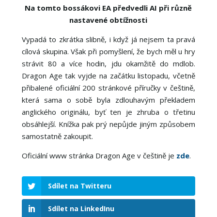
Na tomto bossákovi EA předvedli AI při různě
nastavené obtížnosti
Vypadá to zkrátka slibně, i když já nejsem ta pravá
cílová skupina. Však při pomyšlení, že bych měl u hry
strávit 80 a více hodin, jdu okamžitě do mdlob.
Dragon Age tak vyjde na začátku listopadu, včetně
přibalené oficiální 200 stránkové příručky v češtině,
která sama o sobě byla zdlouhavým překladem
anglického originálu, byť ten je zhruba o třetinu
obsáhlejší. Knížka pak prý nepůjde jiným způsobem
samostatně zakoupit.
Oficiální www stránka Dragon Age v češtině je
zde
.
Sdílet na Twitteru
Sdílet na LinkedInu