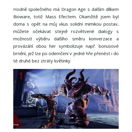
Hodně společného má Dragon Age s dalším dílkem
Bioware, totiž Mass Efectem. Okamžitě jsem byl
doma s opět na můj vkus solidní mimikou postav,
můžete očekávat stejně rozvětvené dialogy s
možností výběru dalšího směru konverzace a
provázání obou her symbolizuje např. bonusové
brnění, jež lze po odemčení v jedné hře přenést i do
té druhé bez ztráty květinky.