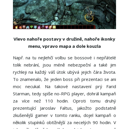
Vlevo nahoře postavy v družině, nahoře ikonky
menu, vpravo mapa a dole kouzla
Např. na tu nejlehčí volbu se bossové i nepřátelé
tolik nebrání, jsou méně nebezpeční a také jim
rychleji na každý váš útok ubývá jejich čára života.
To znamenalo, že jeden boss při prezentaci se ani
moc necukal. Na takové nastavení prý Farid
Starman, tedy spíše no-RPG player, dohrál kampaň
za více než 110 hodin. Oproti tomu druhý
prezentující Jaroslav Faltus, jakožto podstatně
zkušenější gamer v tomto ranku, dojel kampaň o
několik stupínků obtížnější za necelých 90 hodin. V