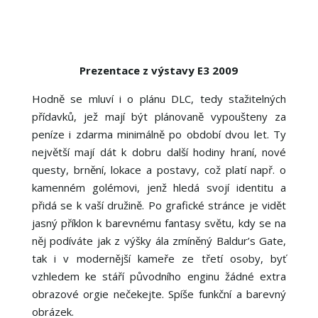
Prezentace z výstavy E3 2009
Hodně se mluví i o plánu DLC, tedy stažitelných
přídavků, jež mají být plánovaně vypoušteny za
peníze i zdarma minimálně po období dvou let. Ty
největší mají dát k dobru další hodiny hraní, nové
questy, brnění, lokace a postavy, což platí např. o
kamenném golémovi, jenž hledá svojí identitu a
přidá se k vaší družině. Po grafické stránce je vidět
jasný příklon k barevnému fantasy světu, kdy se na
něj podíváte jak z výšky ála zmíněný Baldur’s Gate,
tak i v modernější kameře ze třetí osoby, byť
vzhledem ke stáří původního enginu žádné extra
obrazové orgie nečekejte. Spíše funkční a barevný
obrázek.