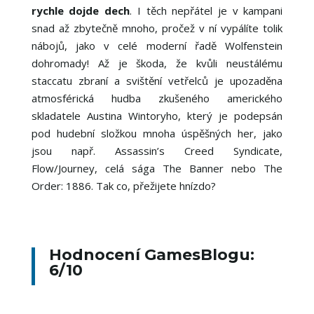
rychle dojde dech
. I těch nepřátel je v kampani
snad až zbytečně mnoho, pročež v ní vypálíte tolik
nábojů, jako v celé moderní řadě Wolfenstein
dohromady! Až je škoda, že kvůli neustálému
staccatu zbraní a svištění vetřelců je upozaděna
atmosférická hudba zkušeného amerického
skladatele Austina Wintoryho, který je podepsán
pod hudební složkou mnoha úspěšných her, jako
jsou např. Assassin’s Creed Syndicate,
Flow/Journey, celá sága The Banner nebo The
Order: 1886. Tak co, přežijete hnízdo?
Hodnocení GamesBlogu:
6/10