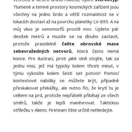
Tlumené a temné prostory kosmických zařízení jsou
všechny na jedno brdo a větší rozmanitost se v
lokacích dostaví až na povrchu planetky LV-895. A na
můj vkus je xenomorfů prostě moc. Ujdete pár
desítek metrů a musíte se na dlouho zastavit,
protože pravidelně
čelíte obrovské mase
sebevražedných netvorů
, která často nemá
konce. Pro ilustraci, proti jaké vlně stojíte, tak za
jednu misi, jež má typicky kolem třiceti minut, v
týmu vykosíte kolem šesti set potvor! Pomocí
kontextové nabídky se můžete krýt, případně
přeskakovat překážky, ale nutno říci, že krytí tu je
celkem na prd, protože nepřátelé přibíhají ze všech
směrů, takže je lepší manévrovat. Taktickou
střílečku v Aliens: Fireteam Elite určitě nehledejte.