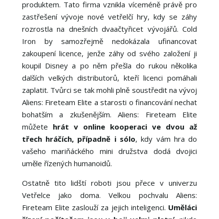
produktem. Tato firma vznikla víceméně právě pro
zastřešení vývoje nové vetřelčí hry, kdy se záhy
rozrostla na dnešních dvaačtyřicet vývojářů. Cold
Iron by samozřejmě nedokázala ufinancovat
zakoupení licence, jenže záhy od svého založení ji
koupil Disney a po něm přešla do rukou několika
dalších velkých distributorů, kteří licenci pomáhali
zaplatit. Tvůrci se tak mohli plně soustředit na vývoj
Aliens: Fireteam Elite a starosti o financování nechat
bohatším a zkušenějším. Aliens: Fireteam Elite
můžete
hrát v online kooperaci ve dvou až
třech hráčích, případně i sólo
, kdy vám hra do
vašeho mariňáckého mini družstva dodá dvojici
uměle řízených humanoidů.
Ostatně tito lidští roboti jsou přece v univerzu
Vetřelce jako doma. Velkou pochvalu Aliens:
Fireteam Elite zaslouží za jejich inteligenci.
Uměláci