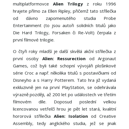
multiplatformovce
Alien Trilogy
z roku 1996
hrajete přímo za Ellen Ripley, přičemž tato střílečka
od dávno zapomenutého studia Probe
Entertainment (to jsou autoři solidních titulů jako
Die Hard Trilogy, Forsaken či Re-Volt) čerpala z
první filmové trilogie.
O čtyři roky mladší je další skvělá akční střílečka z
první osoby
Alien: Ressurection
od Argonaut
Games, což byli také schopní vývojáři plošinkové
série Croc a např. několika titulů s postavičkami od
Disneyho a s Harry Potterem. Tato hra již vydaná
exkluzivně jen na první PlayStation, se odehrávala
výrazně později, až 200 let po událostech ve třetím
filmovém díle. Doposud poslední velkou
licencovanou vetřelčí hrou je pět let stará, kvalitní
hororová střílečka
Alien: Isolation
od Creative
Assembly, tedy anglického studia, jež se jinak