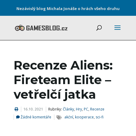
Nezávislý blog Michala Jonáše o hrách všeho druhu
Recenze Aliens:
Fireteam Elite –
vetřelčí jatka
16.10. 2021
Rubriky:
Články
,
Hry
,
PC
,
Recenze
Žádné komentáře
akční
,
kooperace
,
sci-fi