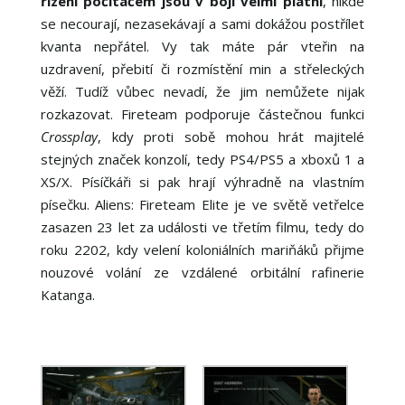
řízení počítačem jsou v boji velmi platní
, nikde
se necourají, nezasekávají a sami dokážou postřílet
kvanta nepřátel. Vy tak máte pár vteřin na
uzdravení, přebití či rozmístění min a střeleckých
věží. Tudíž vůbec nevadí, že jim nemůžete nijak
rozkazovat. Fireteam podporuje částečnou funkci
Crossplay
, kdy proti sobě mohou hrát majitelé
stejných značek konzolí, tedy PS4/PS5 a xboxů 1 a
XS/X. Písíčkáři si pak hrají výhradně na vlastním
písečku. Aliens: Fireteam Elite je ve světě vetřelce
zasazen 23 let za události ve třetím filmu, tedy do
roku 2202, kdy velení koloniálních mariňáků přijme
nouzové volání ze vzdálené orbitální rafinerie
Katanga.