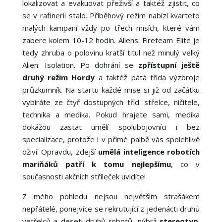
lokalizovat a evakuovat přeživší a taktéž zjistit, co
se v rafinerii stalo. Příběhový režim nabízí kvarteto
malých kampaní vždy po třech misích, které vám
zabere kolem 10-12 hodin. Aliens: Fireteam Elite je
tedy zhruba o polovinu kratší titul než minulý velký
Alien: Isolation. Po dohrání se
zpřístupní ještě
druhý režim Hordy
a taktéž pátá třída výzbroje
průzkumník. Na startu každé mise si již od začátku
vybíráte ze čtyř dostupných tříd: střelce, ničitele,
technika a medika. Pokud hrajete sami, medika
dokážou zastat umělí spolubojovníci i bez
specializace, protože i v přímé palbě vás spolehlivě
oživí. Opravdu, zdejší
umělá inteligence robotích
mariňáků patří k tomu nejlepšímu
, co v
současnosti akčních stříleček uvidíte!
Z mého pohledu nejsou největším strašákem
nepřátelé, ponejvíce se rekrutující z jedenácti druhů
vetřelců a deseti druhů robotů, nýbrž
stereotyp
.