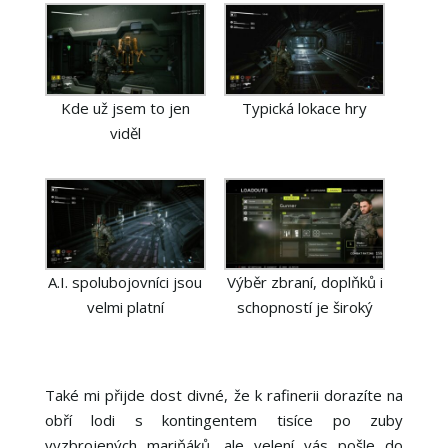
Kde už jsem to jen
Typická lokace hry
viděl
A.I. spolubojovníci jsou
Výběr zbraní, doplňků i
velmi platní
schopností je široký
Také mi přijde dost divné, že k rafinerii dorazíte na
obří lodi s kontingentem tisíce po zuby
vyzbrojených mariňáků, ale velení vás pošle do