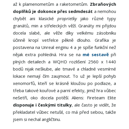
až k plamenometům a raketometům.
Zbraňových
doplňků je dokonce přes sedmdesát
a nemohou
chybět ani klasické
proprietky
jako různé typy
granátů, min a střeleckých věží. Granáty mi přijdou
docela slabé, ale věže díky velkému zásobníku
účinně kropí vetřelce pěkně dlouho. Grafika je
postavena na Unreal enginu 4 a je spíše funkční než
nějak extra pohledná. Hra se na
mé sestavě
při
plných detailech a WQHD rozlišení 2560 x 1440
bodů nijak neškube, ale tmavé a chladné vesmírné
lokace nemají čím zaujmout. To už je lepší pohyb
xenomorfů, kteří se krásně kloužou po podlaze, a
třeba takové kouřové a parní efekty, jimiž hra vůbec
nešetří, oko docela potěší. Aliens: Fireteam Elite
disponuje i českými titulky
, ale často je vidět, že
překladatel vůbec netušil, co má před sebou, takže
jsem si nechal angličtinu.