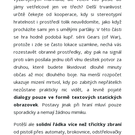
jámy vetřelcové jen ve třech? Delší trvanlivost
určitě čekejte od kooperace, kdy si stereotypní
hratelnost i prostředí tolik neuvědomíte, jako když
procházíte sami jen s umělými parťáky. V této části
se hra hodně podobá kupř. sérii Gears (of War),
protože i zde se často lokace uzamkne, nechá vás
rozestavět obranné prostředky, aby pak na signál
proti vám posílala jednu obří vlnu desítek potvor za
druhou, které budete likvidovat dlouhé minuty
občas až moc dlouhého boje. Na menší rozpočet
ukazuje mizení mrtvol, kdy po zabitých nepřátelích
nezůstane prakticky nic vidět, a levně pojaté
dialogy pouze ve formě textových statických
obrazovek
. Postavy jinak při hraní mluví pouze
sporadicky a nemají žádnou mimiku.
Potěší ale
solidní řádka více než třicítky zbraní
od pistolí přes automaty, brokovnice, odstřelovačky