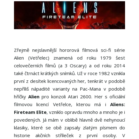
Zřejmě nejslavnější hororová filmová sci-fi série
Alien (Vetřelec) znamená od roku 1979 šest
celovečerních filmů (a 3 Oscary) a od roku 2014
také čtrnáct krátkých snímků. Už v roce 1982 vznikla
první z desítek licencovaných her, tenkrát v podobě
nepříliš nápadité varianty na Pac-Mana v podobě
hříčky
Alien
pro konzoli Atari 2600. Her s oficiální
filmovou licencí Vetřelce, kterou má i
Aliens:
Fireteam Elite
, vzniklo opravdu mnoho a mnoho je i
povedených. Já mám v oblibě hlavně dvě nehynoucí
klasiky, které se obě zapsaly zlatým písmem do
historie akčních stříleček z první osoby. V