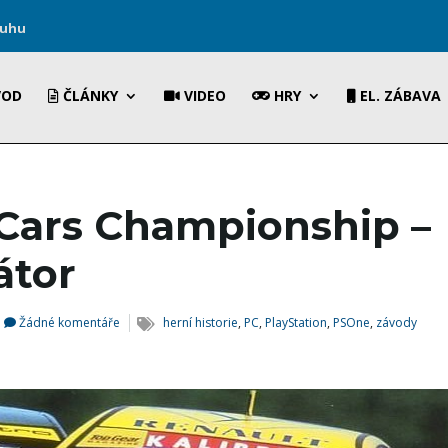
ruhu
VOD
ČLÁNKY
VIDEO
HRY
EL. ZÁBAVA
Cars Championship –
átor
Žádné komentáře
herní historie
,
PC
,
PlayStation
,
PSOne
,
závody