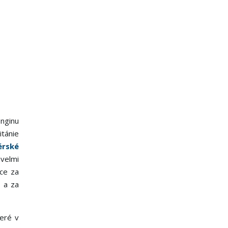
enginu
itánie
érské
 velmi
ice za
o a za
teré v