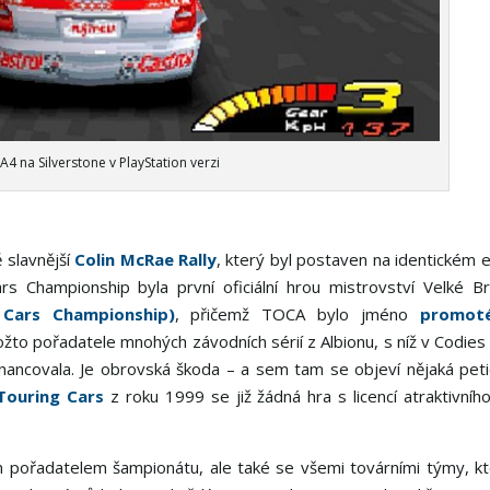
A4 na Silverstone v PlayStation verzi
 slavnější
Colin McRae Rally
, který byl postaven na identickém 
s Championship byla první oficiální hrou mistrovství Velké Br
 Cars Championship)
, přičemž TOCA bylo jméno
promot
ožto pořadatele mnohých závodních sérií z Albionu, s níž v Codies
financovala. Je obrovská škoda – a sem tam se objeví nějaká pet
Touring Cars
z roku 1999 se již žádná hra s licencí atraktivníh
m pořadatelem šampionátu, ale také se všemi továrními týmy, k