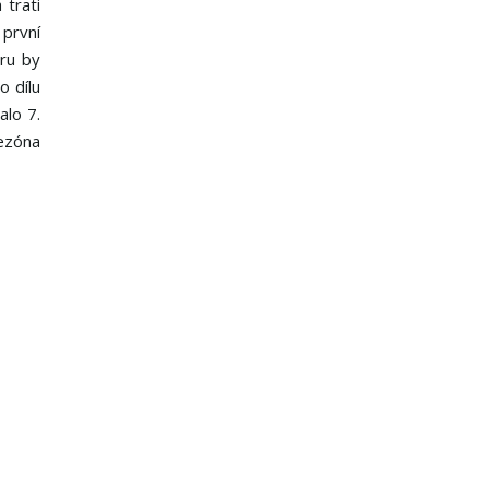
 trati
první
hru by
o dílu
alo 7.
sezóna