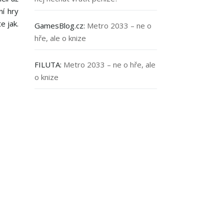
ní hry
e jak.
GamesBlog.cz
:
Metro 2033 – ne o
hře, ale o knize
FILUTA
:
Metro 2033 – ne o hře, ale
o knize