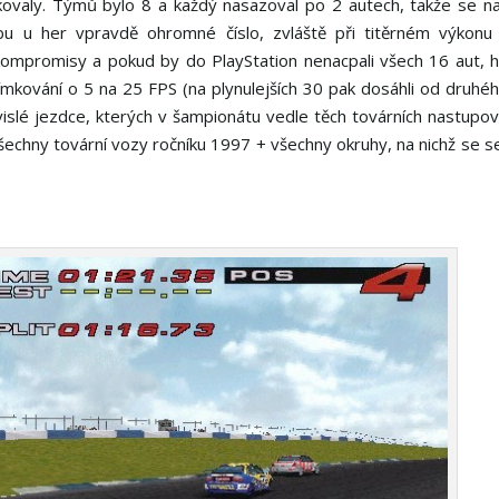
ovaly. Týmů bylo 8 a každý nasazoval po 2 autech, takže se na
u u her vpravdě ohromné číslo, zvláště při titěrném výkonu 
é kompromisy a pokud by do PlayStation nenacpali všech 16 aut, 
ímkování o 5 na 25 FPS (na plynulejších 30 pak dosáhli od druhéh
islé jezdce, kterých v šampionátu vedle těch továrních nastupov
šechny tovární vozy ročníku 1997 + všechny okruhy, na nichž se 