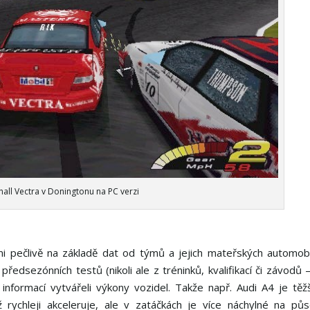
all Vectra v Doningtonu na PC verzi
 pečlivě na základě dat od týmů a jejich mateřských automobi
ředsezónních testů (nikoli ale z tréninků, kvalifikací či závodů –
 informací vytvářeli výkony vozidel. Takže např. Audi A4 je těž
rychleji akceleruje, ale v zatáčkách je více náchylné na půs