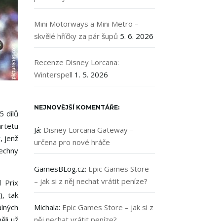
Mini Motorways a Mini Metro –
skvělé hříčky za pár šupů
5. 6. 2026
Recenze Disney Lorcana:
Winterspell
1. 5. 2026
NEJNOVĚJŠÍ KOMENTÁŘE:
5 dílů
artetu
Já
:
Disney Lorcana Gateway –
r
, jenž
určena pro nové hráče
šechny
GamesBLog.cz
:
Epic Games Store
– jak si z něj nechat vrátit peníze?
d Prix
, tak
álných
Michala
:
Epic Games Store – jak si z
ěli už
něj nechat vrátit peníze?