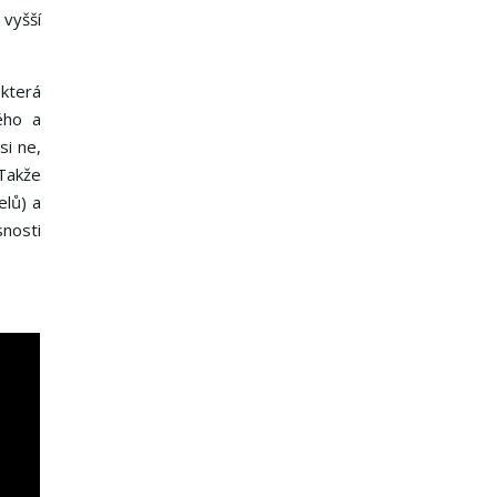
 vyšší
 která
ého a
si ne,
 Takže
elů) a
snosti