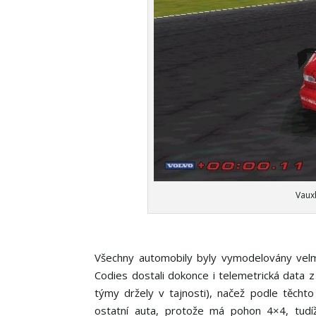
Vauxh
Všechny automobily byly vymodelovány velmi
Codies dostali dokonce i telemetrická data z p
týmy držely v tajnosti), načež podle těchto
ostatní auta, protože má pohon 4×4, tudíž 