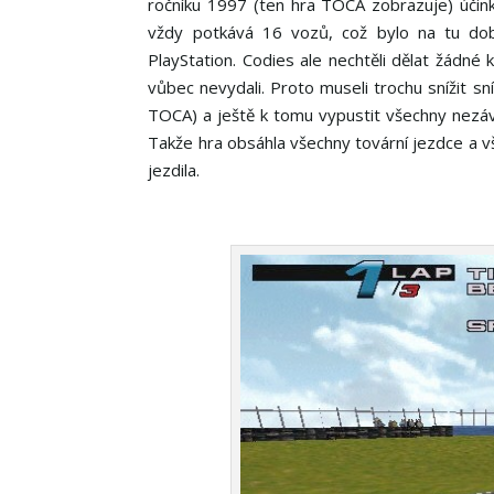
ročníku 1997 (ten hra TOCA zobrazuje) účink
vždy potkává 16 vozů, což bylo na tu dob
PlayStation. Codies ale nechtěli dělat žádn
vůbec nevydali. Proto museli trochu snížit sn
TOCA) a ještě k tomu vypustit všechny nezáv
Takže hra obsáhla všechny tovární jezdce a v
jezdila.