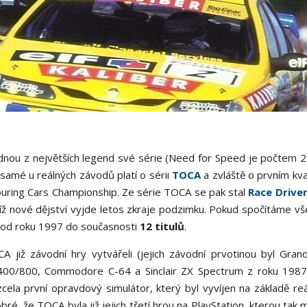
dnou z největších legend své série (Need for Speed je počtem 2
o samé u reálných závodů platí o sérii
TOCA
a zvláště o prvním kv
ouring Cars Championship. Ze série TOCA se pak stal
Race Drive
ejíž nové dějství vyjde letos zkraje podzimku. Pokud spočítáme v
 od roku 1997 do současnosti
12 titulů
.
 již závodní hry vytvářeli (jejich závodní prvotinou byl Gran
 400/800, Commodore C-64 a Sinclair ZX Spectrum z roku 1987)
cela první opravdový simulátor, který byl vyvíjen na základě re
obré, že TOCA byla již jejich třetí hrou na PlayStation, kterou tak m