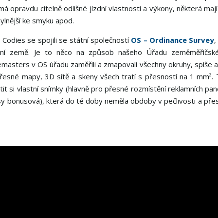
má opravdu citelně odlišné jízdní vlastnosti a výkony, některá mají
hylnější ke smyku apod.
Codies se spojili se státní společností
OS – Ordinance Survey
,
ání země. Je to něco na způsob našeho Úřadu zeměměřičsk
demasters v OS úřadu zaměřili a zmapovali všechny okruhy, spíše a
 přesné mapy, 3D sítě a skeny všech tratí s přesností na 1 mm².
tit si vlastní snímky (hlavně pro přesné rozmístění reklamních pan
asy bonusová), která do té doby neměla obdoby v pečlivosti a pře