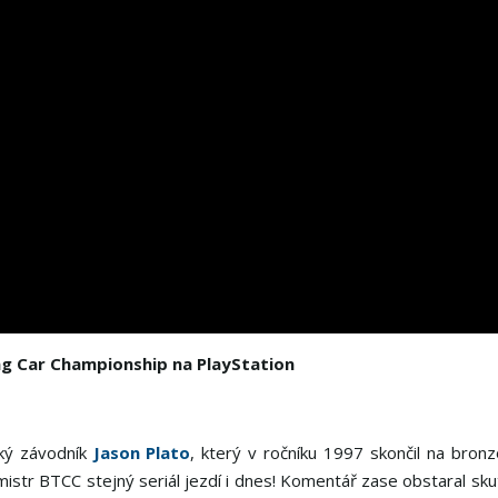
g Car Championship na PlayStation
ský závodník
Jason Plato
, který v ročníku 1997 skončil na bro
 mistr BTCC stejný seriál jezdí i dnes! Komentář zase obstaral sk