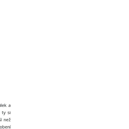
lek a
 ty si
ší než
obení