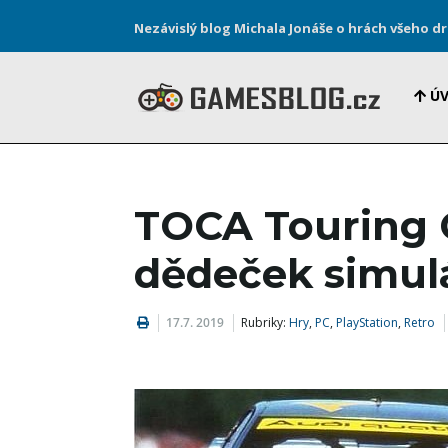
Nezávislý blog Michala Jonáše o hrách všeho d
Ú
TOCA Touring 
dědeček simul
17.7. 2019
Rubriky:
Hry
,
PC
,
PlayStation
,
Retro