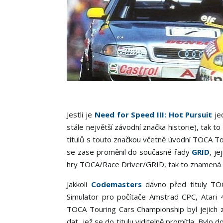
Jestli je
Need for Speed III: Hot Pursuit
je
stále největší závodní značka historie), tak t
titulů s touto značkou včetně úvodní TOCA T
se zase proměnil do současné řady
GRID
, j
hry TOCA/Race Driver/GRID, tak to znamená
Jakkoli
Codemasters
dávno před tituly TOCA
Simulator pro počítače Amstrad CPC, Atari
TOCA Touring Cars Championship byl jejich z
dat, jež se do titulu viditelně promítla. Bylo d