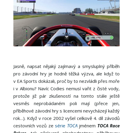
Jasně, napsat nějaký zajímavý a smysluplný příběh
pro závodní hry je hodně těžká výzva, ale když to
v EA Sports dokázali, proč by to nezvládli přes moře
i v Albionu? Navíc Codies nemusí vařit z čisté vody,
protože již pár zkušeností na tomto stále ještě
vesměs neprobádaném poli mají (přece jen,
příběhové závodní hry s licencemi nevycházejí každý
rok…). Když v roce 2002 vyšel celkově 4. díl závodů
cestovních vozů ze
série
TOCA
jménem
TOCA Race