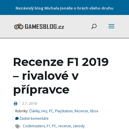
Nezávislý blog Michala Jonáše o hrách všeho druhu
Recenze F1 2019
– rivalové v
přípravce
2.7. 2019
Rubriky:
Články
,
Hry
,
PC
,
PlayStation
,
Recenze
,
Xbox
Žádné komentáře
Codemasters
,
F1
,
PC
,
recenze
,
závody