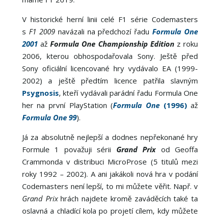
V historické herní linii celé F1 série Codemasters
s
F1 2009
navázali na předchozí řadu
Formula One
2001
až
Formula One Championship Edition
z roku
2006, kterou obhospodařovala Sony. Ještě před
Sony oficiální licencované hry vydávalo EA (1999-
2002) a ještě předtím licence patřila slavným
Psygnosis
, kteří vydávali parádní řadu Formula One
her na první PlayStation (
Formula One
(1996)
až
Formula One 99
).
Já za absolutně nejlepší a dodnes nepřekonané hry
Formule 1 považuji sérii
Grand Prix
od Geoffa
Crammonda v distribuci MicroProse (5 titulů mezi
roky 1992 – 2002). A ani jakákoli nová hra v podání
Codemasters není lepší, to mi můžete věřit. Např. v
Grand Prix
hrách najdete kromě zaváděcích také ta
oslavná a chladící kola po projetí cílem, kdy můžete