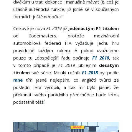
divákům u trati dokonce i manuálně mávat (!), což je
úžasně autentická funkce, jíž jsme se v současných
formulích ještě nedočkali.
Celkově je nová
F1 2019
již
jedenáctým F1 titulem
od Codemasters, protože mezinárodní
automobilová federaci FIA vyžaduje jednu hru
pravidelně každým rokem. A pokud uvažujeme
pouze tu „dospělejší” řadu počínaje
F1 2010
, tak
v tomto případě je
F1 2019
jubilejním
desátým
titulem
své série. Minulý ročník
F1 2018
byl podle
mne
tím jasně nejlepším, co angličtí tvůrci za
poslední léta vyrobili, a tak mi bylo jasné, že
překonat svého parádního předchůdce bude letos
podstatně těžší.