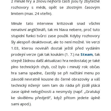
z minulé hry a znovu nejhorší částí jsou ty zbytečné
rozhovory s médii, opět se zlostným časovým
limitem (max. 24 vteřin).
Minule tato interview kritizovali snad všichni
nenativní angličtináři, tak mi hlava nebere, proč tuto
stupidní funkci tvůrci zase použili. Kdyby rozhovory
šly alespoň deaktivovat, ale to není možné. Ve verzi
1.03, kterou novináři dostali ještě před vydáním
prodejní verze (jak tak koukám (1. 7.) na
Steam
, tak
stejně žádnou další aktualizaci hra nedostala) je také
plno technických chyb, což bylo i minulý rok: občas
hra sama spadne, častěji se při načítání menu po
závodě nevratně kousne do černé obrazovky a váš
technický inženýr sem tam do rádia při jízdě plácá
zase úplné nelogičnosti a nesmysly (např. „Gratuluji
ke skvělému předjetí!”, když přitom jedete úplně
sami apod.).