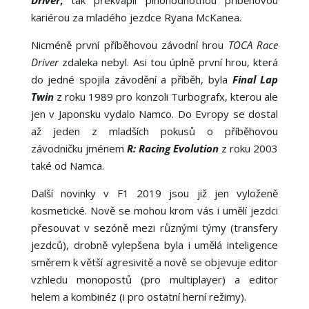
Driver
,
tak překvapil plnohodnotnou příběhovou
kariérou za mladého jezdce Ryana McKanea.
Nicméně první příběhovou závodní hrou
TOCA Race
Driver
zdaleka nebyl. Asi tou úplně první hrou, která
do jedné spojila závodění a příběh, byla
Final Lap
Twin
z roku 1989 pro konzoli Turbografx, kterou ale
jen v Japonsku vydalo Namco. Do Evropy se dostal
až jeden z mladších pokusů o příběhovou
závodničku jménem
R: Racing Evolution
z roku 2003
také od Namca.
Další novinky v F1 2019 jsou již jen vyloženě
kosmetické. Nově se mohou krom vás i umělí jezdci
přesouvat v sezóně mezi různými týmy (transfery
jezdců), drobně vylepšena byla i umělá inteligence
směrem k větší agresivitě a nově se objevuje editor
vzhledu monopostů (pro multiplayer) a editor
helem a kombinéz (i pro ostatní herní režimy).