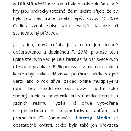
o 100 MB větší
, než tomu bylo minulý rok. Ano, obě
hry jsou prakticky totožné, že mi skoro přijde, že by
bylo pro nás hráče daleko lepší, kdyby
F1 2019
Codies vydali spíše jako levnější datadisk či
stahovatelný přídavek.
Jak vidno, nový ročník je v reálu jen drobně
občerstvenou a doplněnou
F1 2018
, protože těch
úplně stejných věcí je celá řada: až na pár světelných
efektů je grafika z 99 % převzata z minulého roku, i
kariéra byla také celá znovu použita v takřka stejné
verzi jako o rok dříve, základ online multiplayeru
(opět bez rozdělené obrazovky) zůstal také
shodný, a nic se nezměnilo ani v nabídce herních a
jízdních režimů. Fyzika, již dříve vytvořená
s přihlédnutím k telemetrickým datům od
promotéra F1 šampionátu
Liberty Media
je
dostatečně kvalitní, takže byla také jen převzata