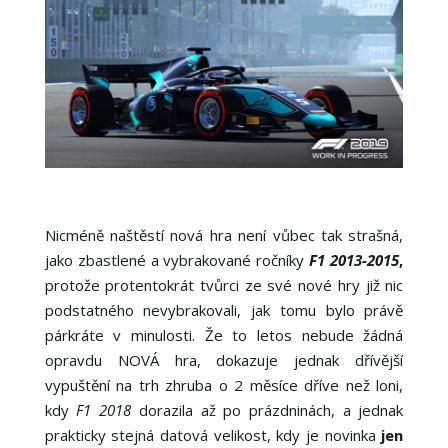
Nicméně naštěstí nová hra není vůbec tak strašná,
jako zbastlené a vybrakované ročníky
F1 2013-2015
,
protože protentokrát tvůrci ze své nové hry již nic
podstatného nevybrakovali, jak tomu bylo právě
párkráte v minulosti. Že to letos nebude žádná
opravdu NOVÁ hra, dokazuje jednak dřívější
vypuštění na trh zhruba o 2 měsíce dříve než loni,
kdy
F1 2018
dorazila až po prázdninách, a jednak
prakticky stejná datová velikost, kdy je novinka
jen