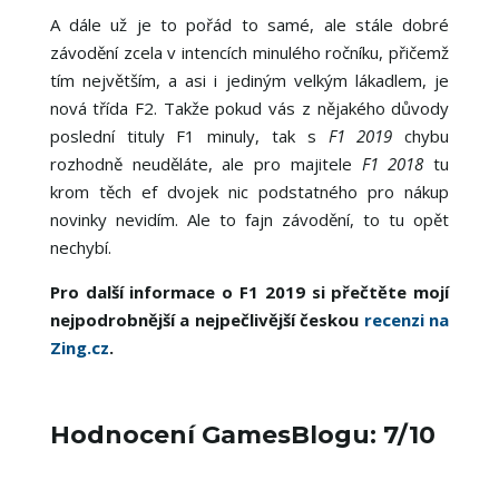
A dále už je to pořád to samé, ale stále dobré
závodění zcela v intencích minulého ročníku, přičemž
tím největším, a asi i jediným velkým lákadlem, je
nová třída F2. Takže pokud vás z nějakého důvody
poslední tituly F1 minuly, tak s
F1 2019
chybu
rozhodně neuděláte, ale pro majitele
F1 2018
tu
krom těch ef dvojek nic podstatného pro nákup
novinky nevidím. Ale to fajn závodění, to tu opět
nechybí.
Pro další informace o F1 2019 si přečtěte mojí
nejpodrobnější a nejpečlivější českou
recenzi na
Zing.cz
.
Hodnocení GamesBlogu: 7/10