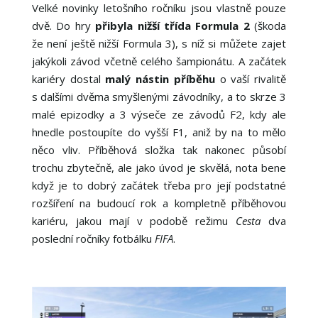
Velké novinky letošního ročníku jsou vlastně pouze
dvě. Do hry
přibyla nižší třída Formula 2
(škoda
že není ještě nižší Formula 3), s níž si můžete zajet
jakýkoli závod včetně celého šampionátu. A začátek
kariéry dostal
malý nástin příběhu
o vaší rivalitě
s dalšími dvěma smyšlenými závodníky, a to skrze 3
malé epizodky a 3 výseče ze závodů F2, kdy ale
hnedle postoupíte do vyšší F1, aniž by na to mělo
něco vliv. Příběhová složka tak nakonec působí
trochu zbytečně, ale jako úvod je skvělá, nota bene
když je to dobrý začátek třeba pro její podstatné
rozšíření na budoucí rok a kompletně příběhovou
kariéru, jakou mají v podobě režimu
Cesta
dva
poslední ročníky fotbálku
FIFA
.