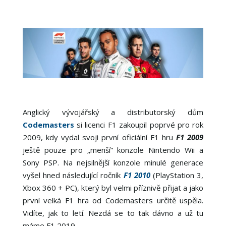
Anglický vývojářský a distributorský dům
Codemasters
si licenci F1 zakoupil poprvé pro rok
2009, kdy vydal svoji první oficiální F1 hru
F1 2009
ještě pouze pro „menší” konzole Nintendo Wii a
Sony PSP. Na nejsilnější konzole minulé generace
vyšel hned následující ročník
F1 2010
(PlayStation 3,
Xbox 360 + PC), který byl velmi příznivě přijat a jako
první velká F1 hra od Codemasters určitě uspěla.
Vidíte, jak to letí. Nezdá se to tak dávno a už tu
máme F1 2019.